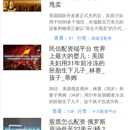
甩卖
美国国际开发署正式关闭后，其原计划
用于5000多个项目，价值数百万美元的
设备和物资正被以“清仓大甩卖”的方式处
置。报道称，原本受严格监管的美国政
查看：
分类：
91
易速宝配资
府资产正通过出售....
民信配资端平台 世界
上最大的婴儿：美国
夫妇用31年前冷冻的
胚胎生下儿子_林赛_
孩子_蒂姆
26日，美国俄亥俄州，林赛（35岁）和
妻子蒂姆（34岁）用31年前捐赠者冷冻
的胚胎生下儿子。这个孩子也成为有史
以来冷冻时间最长的活产胚胎。 （林赛
查看：
分类：
138
十大配资平台
和妻子蒂姆。）....
股票怎么配资 俄罗斯
原油低至22美元/桶？