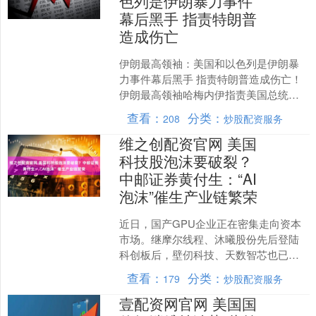
色列是伊朗暴力事件
幕后黑手 指责特朗普
造成伤亡
伊朗最高领袖：美国和以色列是伊朗暴
力事件幕后黑手 指责特朗普造成伤亡！
伊朗最高领袖哈梅内伊指责美国总统特
朗普对伊朗造成损害和人员伤亡，并称
查看：
分类：
208
炒股配资服务
其行为应被视为犯罪。同....
维之创配资官网 美国
科技股泡沫要破裂？
中邮证券黄付生：“AI
泡沫”催生产业链繁荣
近日，国产GPU企业正在密集走向资本
市场。继摩尔线程、沐曦股份先后登陆
科创板后，壁仞科技、天数智芯也已通
过港交所聆讯，算力芯片赛道的资本化
查看：
分类：
179
炒股配资服务
进程明显提速。 截至1....
壹配资网官网 美国国