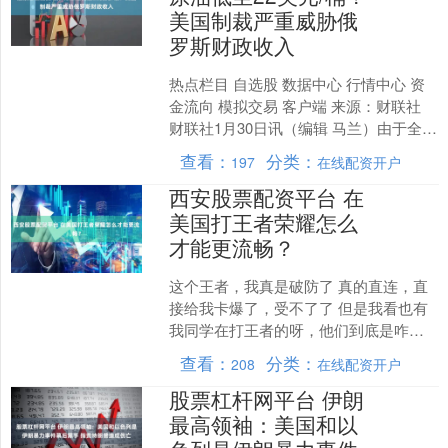
美国制裁严重威胁俄
罗斯财政收入
热点栏目 自选股 数据中心 行情中心 资
金流向 模拟交易 客户端 来源：财联社
财联社1月30日讯（编辑 马兰）由于全球
油价低迷，加上美国更加严厉的制裁，
查看：
分类：
197
在线配资开户
俄罗斯....
西安股票配资平台 在
美国打王者荣耀怎么
才能更流畅？
这个王者，我真是破防了 真的直连，直
接给我卡爆了，受不了了 但是我看也有
我同学在打王者的呀，他们到底是咋能
那么流畅的？ 后来，我自己搜了一下，
查看：
分类：
208
在线配资开户
发现在英国打王者荣....
股票杠杆网平台 伊朗
最高领袖：美国和以