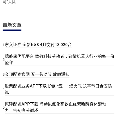
司”大奖
最新文章
东兴证券 全新ES8 4月交付13,020台
1
端盛康优配平台 致敬科技劳动者，致敬机器人行业的每一份
2
坚守
金顶配资官网 五一劳动节 放假通知
3
股票配资业务APP下载 护航 “五一” 烟火气 筑牢节日食安防
4
线
原津配资APP下载 尚赫以氯化高铁血红素唤醒身体源动
5
力，告别疲劳循环