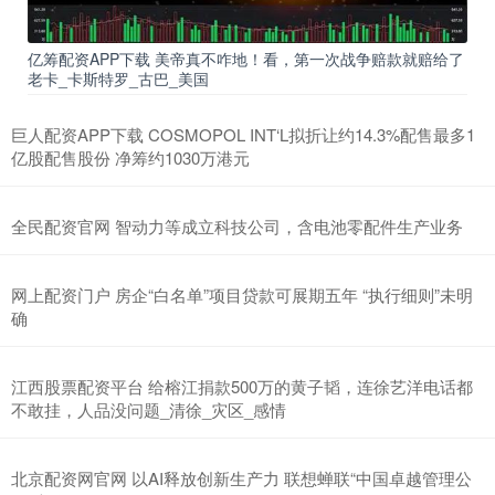
亿筹配资APP下载 美帝真不咋地！看，第一次战争赔款就赔给了
老卡_卡斯特罗_古巴_美国
巨人配资APP下载 COSMOPOL INT‘L拟折让约14.3%配售最多1
亿股配售股份 净筹约1030万港元
全民配资官网 智动力等成立科技公司，含电池零配件生产业务
网上配资门户 房企“白名单”项目贷款可展期五年 “执行细则”未明
确
江西股票配资平台 给榕江捐款500万的黄子韬，连徐艺洋电话都
不敢挂，人品没问题_清徐_灾区_感情
北京配资网官网 以AI释放创新生产力 联想蝉联“中国卓越管理公