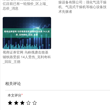
燥设备有限公司：强化气流干燥
亿目前已有一轮报价_区上瑞_
机、气流式干燥机等核心设备技
总价_消息
术先驱者
蜀商证券官网 乌称俄袭击致基
辅铁路受损 14人受伤_克利奇科
_回应_王德
相关评论
本文评分
*