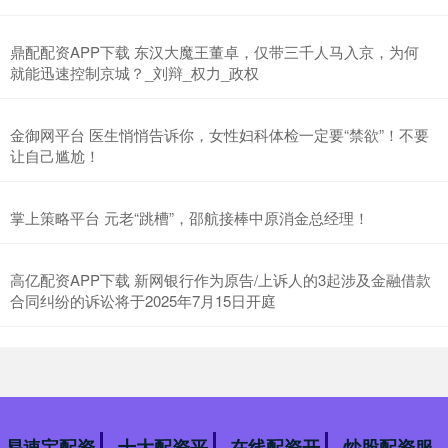
鼎配配资APP下载 东汉大魔王董卓，仅带三千人马入京，为何
就能迅速控制京城？_刘辩_权力_政权
金御网平台 医生悄悄告诉你，女性妇科体检一定要“禁欲”！不要
让自己尴尬！
掌上策略平台 元老“跳槽”，邵航接棒中原消金总经理！
高亿配资APP下载 新网银行作为原告/上诉人的3起涉及金融借款
合同纠纷的诉讼将于2025年7月15日开庭
易速宝配资
十大配资平
在线配资开
炒股配资服