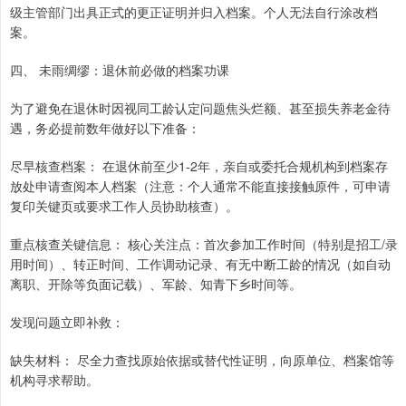
级主管部门出具正式的更正证明并归入档案。个人无法自行涂改档
案。
四、 未雨绸缪：退休前必做的档案功课
为了避免在退休时因视同工龄认定问题焦头烂额、甚至损失养老金待
遇，务必提前数年做好以下准备：
尽早核查档案： 在退休前至少1-2年，亲自或委托合规机构到档案存
放处申请查阅本人档案（注意：个人通常不能直接接触原件，可申请
复印关键页或要求工作人员协助核查）。
重点核查关键信息： 核心关注点：首次参加工作时间（特别是招工/录
用时间）、转正时间、工作调动记录、有无中断工龄的情况（如自动
离职、开除等负面记载）、军龄、知青下乡时间等。
发现问题立即补救：
缺失材料： 尽全力查找原始依据或替代性证明，向原单位、档案馆等
机构寻求帮助。