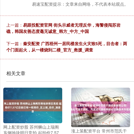
易速宝配资提示：文章来自网络，不代表本站观点。
上一篇：
易跟投配资官网 街头示威者无理反华，海警侵闯苏岩
礁，韩国友善态度毫无诚意_韩方_中方_中国
下一篇：
秦安配资 广西梧州一居民楼发生火灾致5死，目击者：两
个门面起火，从一楼烧到二楼_官方_救援_调查
相关文章
网上配资炒股 苏州狮山上瑞阁
涨上策配资平台 常州市范氏干
东侧地块明日竞拍 起拍价7.57