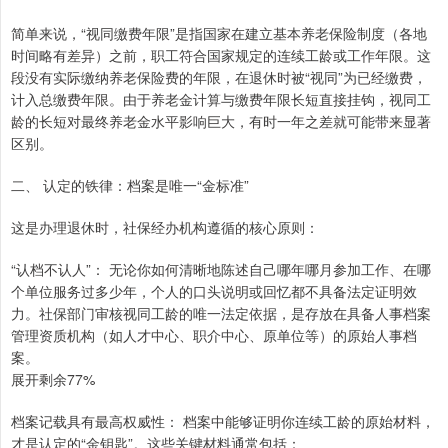
简单来说，“视同缴费年限”是指国家在建立基本养老保险制度（各地
时间略有差异）之前，职工符合国家规定的连续工龄或工作年限。这
段没有实际缴纳养老保险费的年限，在退休时被“视同”为已经缴费，
计入总缴费年限。由于养老金计算与缴费年限长短直接挂钩，视同工
龄的长短对最终养老金水平影响巨大，有时一年之差就可能带来显著
区别。
二、 认定的铁律：档案是唯一“金标准”
这是办理退休时，社保经办机构遵循的核心原则：
“认档不认人”： 无论你如何清晰地陈述自己哪年哪月参加工作、在哪
个单位服务过多少年，个人的口头说明或回忆都不具备法定证明效
力。社保部门审核视同工龄的唯一法定依据，是存放在具备人事档案
管理资质机构（如人才中心、职介中心、原单位等）的原始人事档
案。
展开剩余77%
档案记载具有最高权威性： 档案中能够证明你连续工龄的原始材料，
才是认定的“金钥匙”。这些关键材料通常包括：